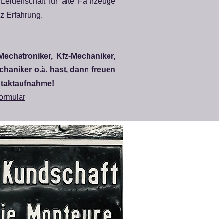
 Leidenschaft für alte Fahrzeuge
z Erfahrung.
-Mechatroniker, Kfz-Mechaniker,
haniker o.ä. hast, dann freuen
ntaktaufnahme!
ormular