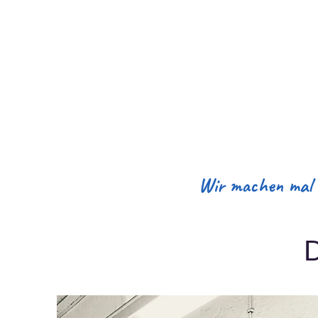
"Grüß' Gott!"
Leistunge
Wir machen mal S
D