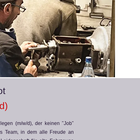
ot
d)
egen (m/w/d), der keinen "Job"
les Team, in dem alle Freude an