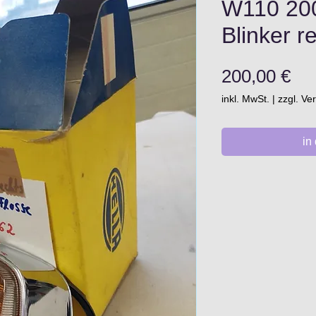
W110 20
Blinker r
Pre
200,00 €
inkl. MwSt.
|
zzgl. V
in