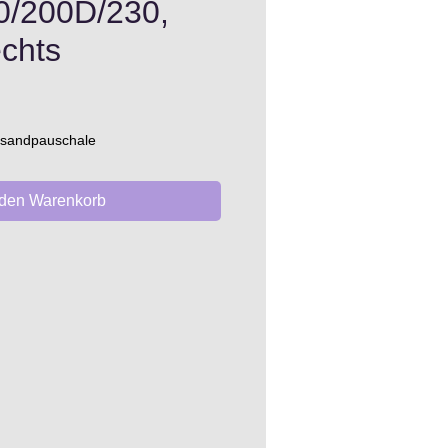
0/200D/230,
echts
is
ersandpauschale
 den Warenkorb