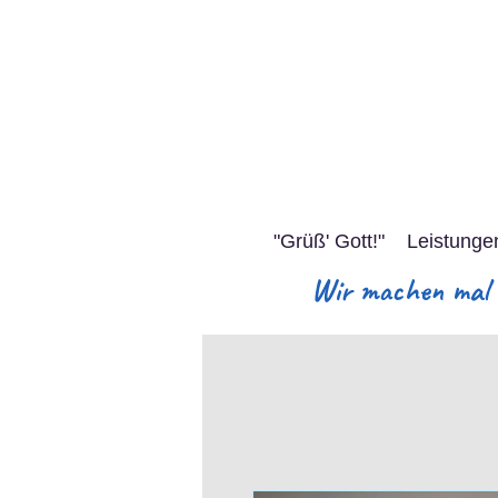
"Grüß' Gott!"
Leistunge
Wir machen mal S