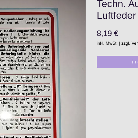
Techn. Au
Luftfeder
Preis
8,19 €
inkl. MwSt.
|
zzgl. V
in