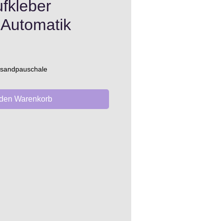
fkleber
 Automatik
ersandpauschale
 den Warenkorb