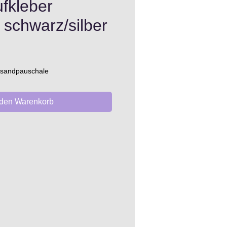
fkleber
 schwarz/silber
s
ersandpauschale
 den Warenkorb