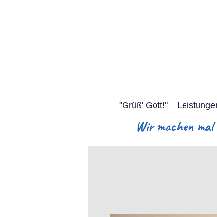
"Grüß' Gott!"
Leistunge
Wir machen mal S