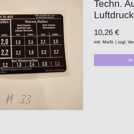
Techn. Au
Luftdruck
Prei
10,26 €
inkl. MwSt.
|
zzgl. V
in