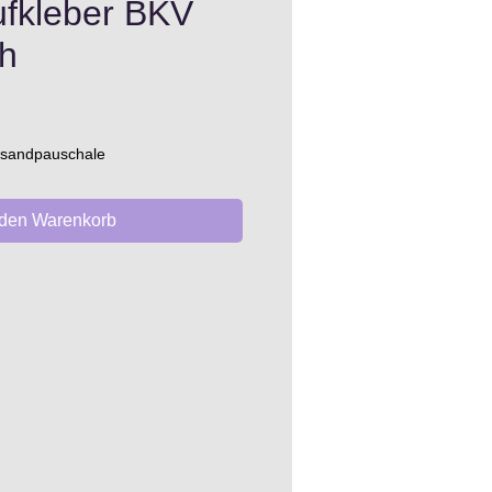
ufkleber BKV
h
ersandpauschale
 den Warenkorb