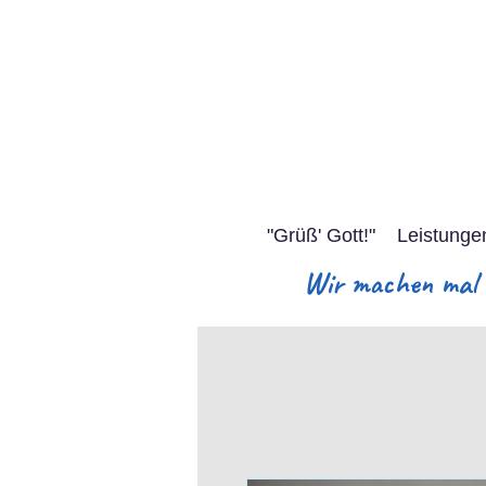
"Grüß' Gott!"
Leistunge
Wir machen mal S