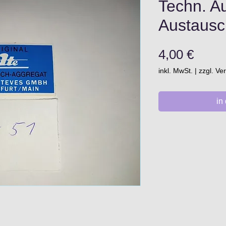
Techn. A
Austausc
Preis
4,00 €
inkl. MwSt.
|
zzgl. V
in