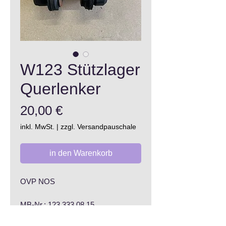
W123 Stützlager
Querlenker
Preis
20,00 €
inkl. MwSt.
|
zzgl. Versandpauschale
in den Warenkorb
OVP NOS
MB-Nr.: 123 333 08 15