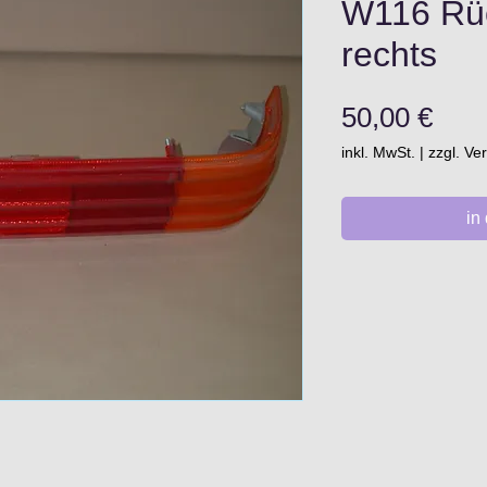
W116 Rüc
rechts
Prei
50,00 €
inkl. MwSt.
|
zzgl. V
in