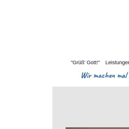
"Grüß' Gott!"
Leistunge
Wir machen mal S