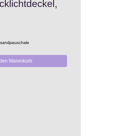
klichtdeckel,
s
ersandpauschale
 den Warenkorb