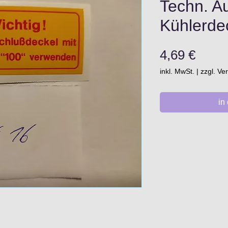
Techn. Au
Kühlerde
Preis
4,69 €
inkl. MwSt.
|
zzgl. V
in