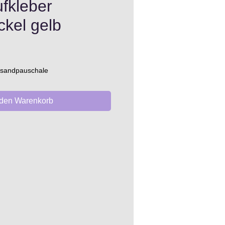
fkleber
ckel gelb
ersandpauschale
 den Warenkorb