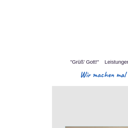
"Grüß' Gott!"
Leistunge
Wir machen mal S